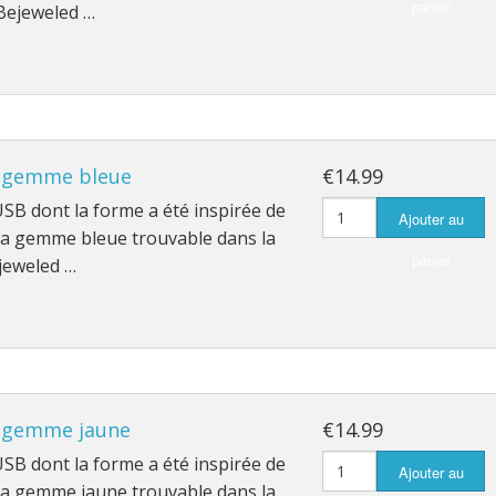
panier
 Bejeweled …
 gemme bleue
€14.99
B dont la forme a été inspirée de
Ajouter au
 la gemme bleue trouvable dans la
panier
jeweled …
 gemme jaune
€14.99
B dont la forme a été inspirée de
Ajouter au
 la gemme jaune trouvable dans la