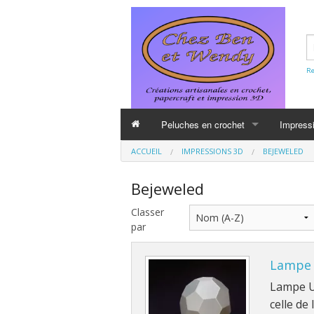
Re
Peluches en crochet
Impress
ACCUEIL
IMPRESSIONS 3D
BEJEWELED
Kirby
Super M
Bejeweled
Pokemon
Legend 
Classer
Metroid
Metroid
par
Bejewel
Lampe
Lampe US
celle de